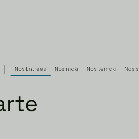
Nos Entrées
Nos maki
Nos temaki
Nos s
arte