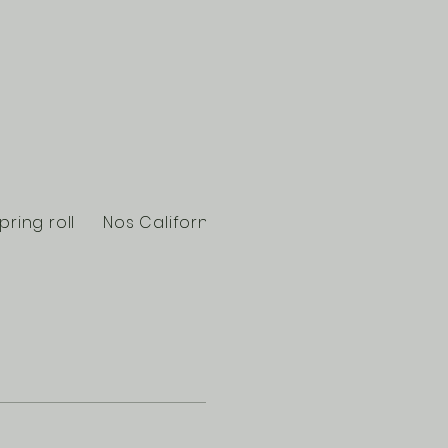
pring roll
Nos Californie roll
Nos sushi
Nos Sa