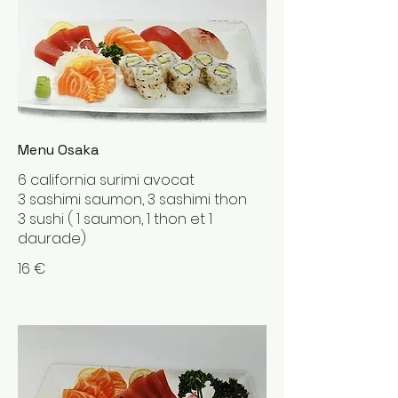
Menu Osaka
6 california surimi avocat
3 sashimi saumon, 3 sashimi thon
3 sushi ( 1 saumon, 1 thon et 1
daurade)
16 €