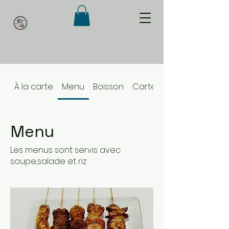
À la carte
Menu
Boisson
Carte boisson
Menu
Les menus sont servis avec
soupe,salade et riz