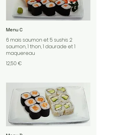
Menu C
6 mais saumon et 5 sushis :2
saumon, 1 thon, 1 daurade et 1
maquereau
12,50 €